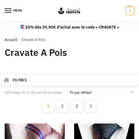
MENU
0
10% dès 39,90€ d’achat avec le code « CRAVATE »
Accueil
/
Cravate A Pois
Cravate A Pois
FILTRES
Affichage de 1–21 sur 62 résultats
1
2
3