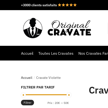
+3000 clients satisfaits
Accueil
Toutes Les Cravates
Nos Cravates Fan
Accueil
Cravate Violette
/
Crav
FILTRER PAR TARIF
Filtrer
Prix :
20€
—
50€