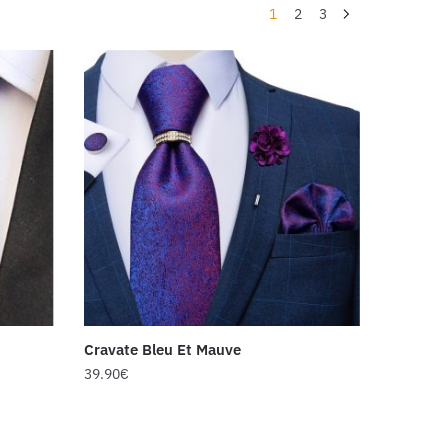
1
2
3
Cravate Bleu Et Mauve
39.90
€