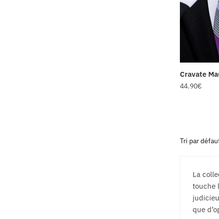
Cravate Ma
44.90
€
La coll
touche 
judicie
que d’o