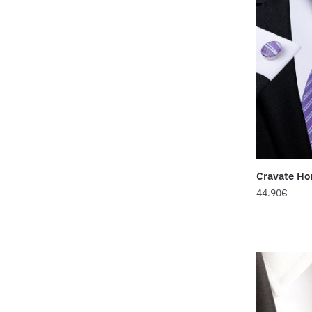
Cravate H
44.90
€