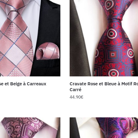
e et Beige à Carreaux
Cravate Rose et Bleue à Motif R
Carré
44.90
€