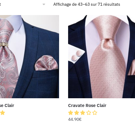
Affichage de 43–63 sur 71 résultats
e Clair
Cravate Rose Clair
44.90
€