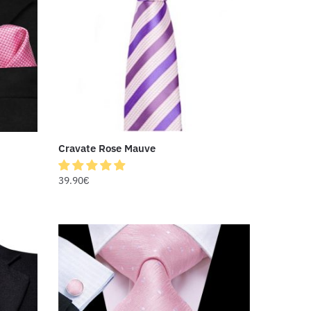
Cravate Rose Mauve
39.90
€