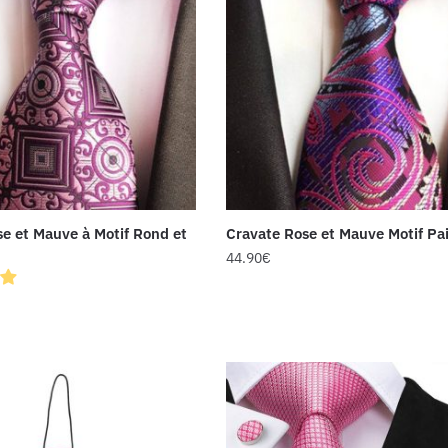
e et Mauve à Motif Rond et
Cravate Rose et Mauve Motif Pai
44.90
€