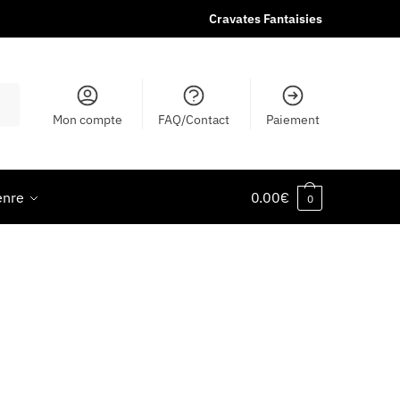
Cravates Fantaisies
Mon compte
FAQ/Contact
Paiement
enre
0.00
€
0