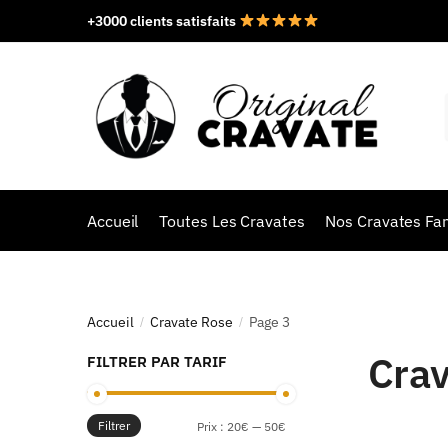
+3000 clients satisfaits
Accueil
Toutes Les Cravates
Nos Cravates Fan
Accueil
Cravate Rose
Page 3
/
/
Crav
FILTRER PAR TARIF
Filtrer
Prix :
20€
—
50€