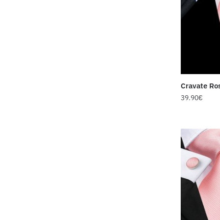
Cravate Ro
39.90
€