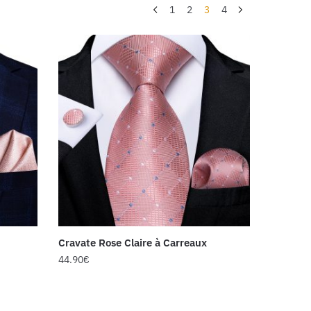
1
2
3
4
Cravate Rose Claire à Carreaux
44.90
€