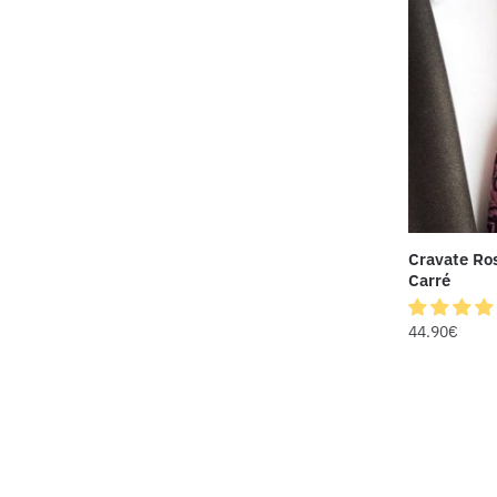
Cravate Ros
Carré
44.90
€