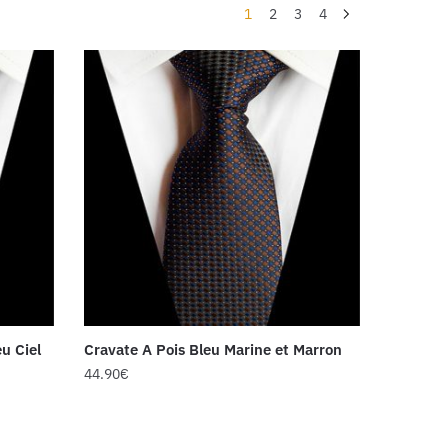
1
2
3
4
u Ciel
Cravate A Pois Bleu Marine et Marron
44.90
€