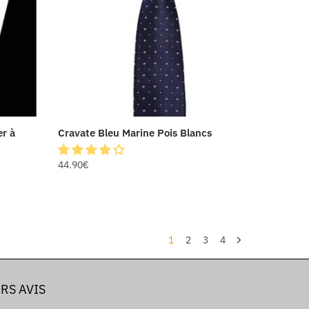
er à
Cravate Bleu Marine Pois Blancs
44.90
€
1
2
3
4
RS AVIS