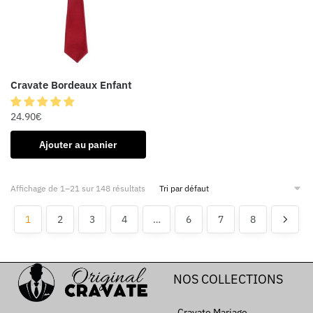
Cravate Bordeaux Enfant
24.90
€
Ajouter au panier
Affichage de 1–21 sur 148 résultats
1
2
3
4
…
6
7
8
NOS COLLECTIONS
Cravate Mariage