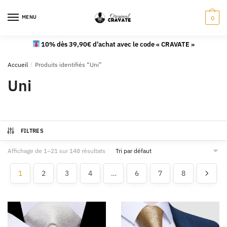
MENU
0
10% dès 39,90€ d’achat avec le code « CRAVATE »
Accueil
/
Produits identifiés “Uni”
Uni
FILTRES
Affichage de 1–21 sur 148 résultats
1
2
3
4
…
6
7
8