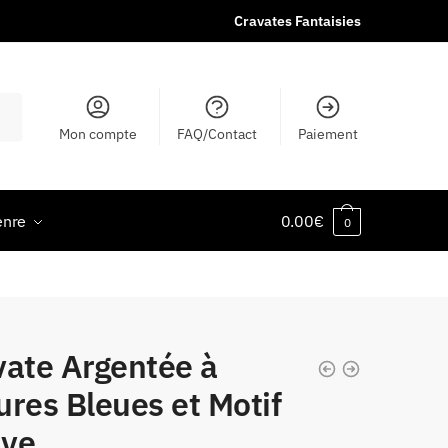
Cravates Fantaisies
Mon compte
FAQ/Contact
Paiement
enre
0.00
€
0
vate Argentée à
res Bleues et Motif
ve