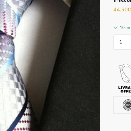
44.90
€
10 en