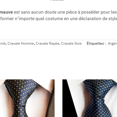
f mauve
est sans aucun doute une pièce à posséder pour le
ormer n’importe quel costume en une déclaration de style
enté
,
Cravate Homme
,
Cravate Rayée
,
Cravate Soie
Étiquettes :
Arge