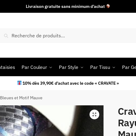
Livraison gratuite sans minimum d’achat
Recherche
taisies
Par Couleur
Par Style
Par Tissu
Par G
10% dès 39,90€ d’achat avec le code « CRAVATE »
 Bleues et Motif Mauve
Cra
Rayu
Mau