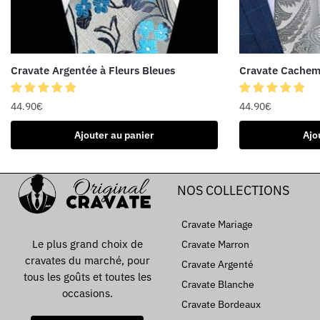
Cravate Argentée à Fleurs Bleues
Cravate Cachemi
44.90
€
44.90
€
Ajouter au panier
Ajo
NOS COLLECTIONS
Cravate Mariage
Le plus grand choix de
Cravate Marron
cravates du marché, pour
Cravate Argenté
tous les goûts et toutes les
Cravate Blanche
occasions.
Cravate Bordeaux