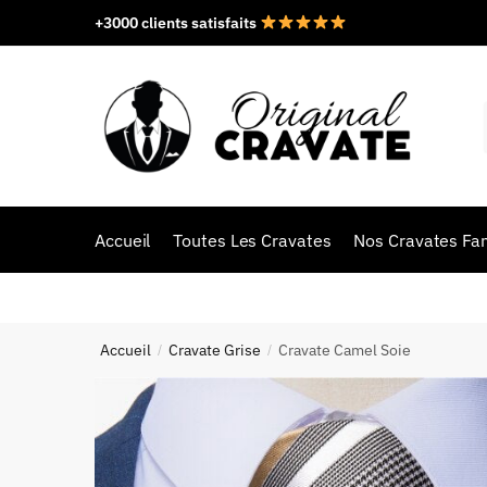
+3000 clients satisfaits
Accueil
Toutes Les Cravates
Nos Cravates Fan
Accueil
Cravate Grise
Cravate Camel Soie
/
/