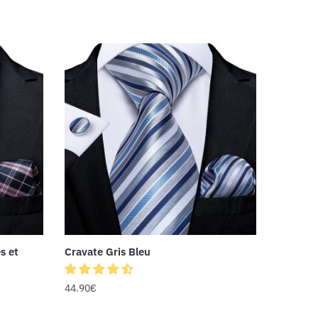
s et
Cravate Gris Bleu
44.90
€