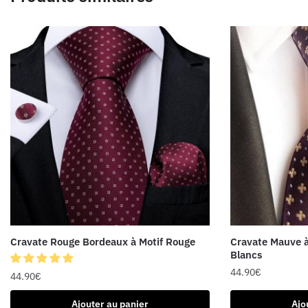
Cravate Rouge Bordeaux à Motif Rouge
Cravate Mauve à
Blancs
44.90
€
44.90
€
Ajouter au panier
Ajo