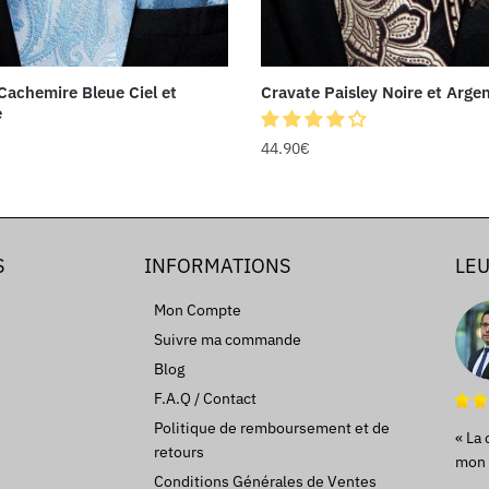
Cachemire Bleue Ciel et
Cravate Paisley Noire et Arge
e
44.90
€
S
INFORMATIONS
LEU
Mon Compte
Suivre ma commande
Blog
F.A.Q / Contact
Politique de remboursement et de
« La 
retours
mon d
Conditions Générales de Ventes