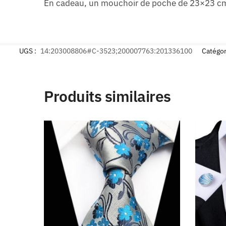
En cadeau, un mouchoir de poche de 23×23 cm 
UGS :
14:203008806#C-3523;200007763:201336100
Catégor
Produits similaires