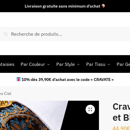
Livraison gratuite sans minimum d’achat
Recherche
taisies
Par Couleur
Par Style
Par Tissu
Par G
10% dès 39,90€ d’achat avec le code « CRAVATE »
eu Ciel
Cra
et B
44.90
€