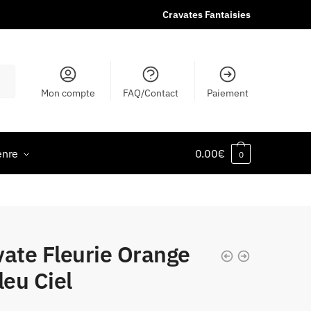
Cravates Fantaisies
Mon compte
FAQ/Contact
Paiement
enre
0.00
€
0
vate Fleurie Orange
leu Ciel