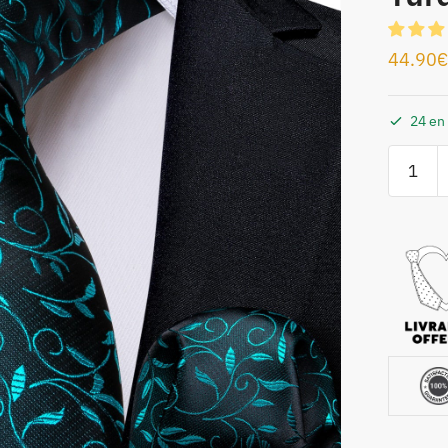
44.90
€
24 en