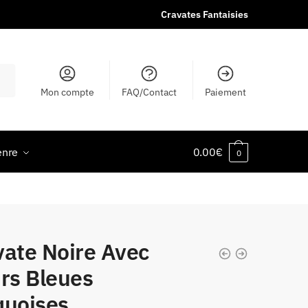
Cravates Fantaisies
Mon compte
FAQ/Contact
Paiement
enre
0.00
€
0
vate Noire Avec
rs Bleues
quoises