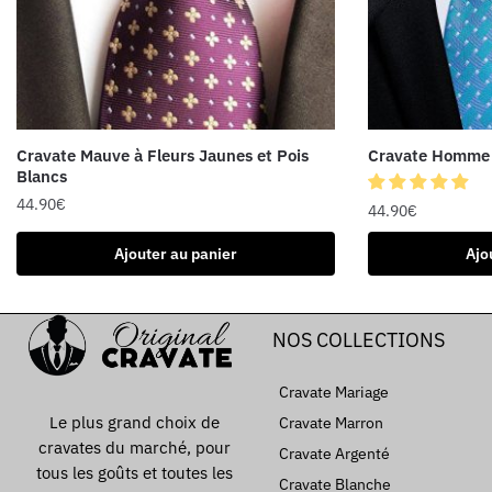
Cravate Mauve à Fleurs Jaunes et Pois
Cravate Homme 
Blancs
44.90
€
44.90
€
Ajouter au panier
Ajo
NOS COLLECTIONS
Cravate Mariage
Le plus grand choix de
Cravate Marron
cravates du marché, pour
Cravate Argenté
tous les goûts et toutes les
Cravate Blanche