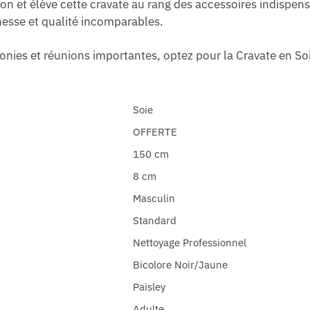
ntion et élève cette cravate au rang des accessoires indisp
nesse et qualité incomparables.
onies et réunions importantes, optez pour la Cravate en Soie
Soie
OFFERTE
150 cm
8 cm
Masculin
Standard
Nettoyage Professionnel
Bicolore Noir/Jaune
Paisley
Adulte