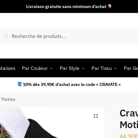
Livraison gratuite sans minimum d’achat
Recherche
taisies
Par Couleur
Par Style
Par Tissu
Par G
10% dès 39,90€ d’achat avec le code « CRAVATE »
 Paisley
Cra
Moti
44.90
€