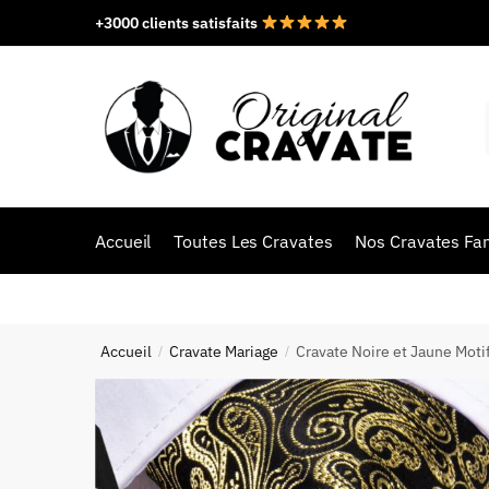
+3000 clients satisfaits
Accueil
Toutes Les Cravates
Nos Cravates Fan
Accueil
Cravate Mariage
Cravate Noire et Jaune Motif
/
/