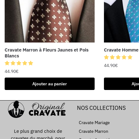
Cravate Marron à Fleurs Jaunes et Pois
Cravate Homme 
Blancs
44.90
€
44.90
€
Ajouter au panier
Ajo
NOS COLLECTIONS
Cravate Mariage
Le plus grand choix de
Cravate Marron
cravates du marché, pour