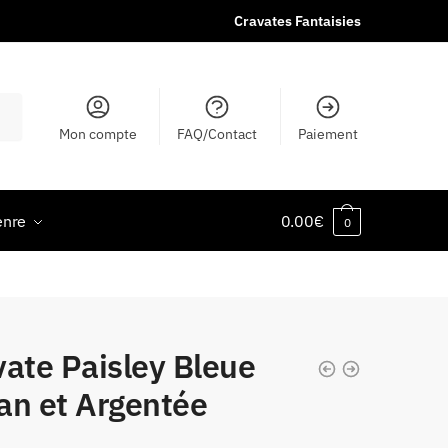
Cravates Fantaisies
Mon compte
FAQ/Contact
Paiement
enre
0.00
€
0
ate Paisley Bleue
an et Argentée