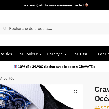
Livraison gratuite sans minimum d’achat
Recherche
taisies
Par Couleur
Par Style
Par Tissu
Par G
10% dès 39,90€ d’achat avec le code « CRAVATE »
t Argentée
Crav
Océ
44.90
€