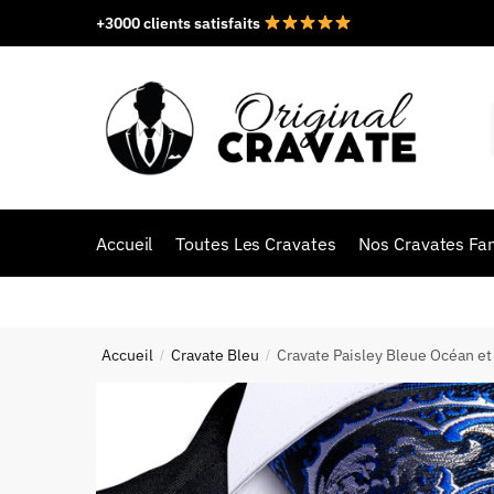
+3000 clients satisfaits
Accueil
Toutes Les Cravates
Nos Cravates Fan
Accueil
Cravate Bleu
Cravate Paisley Bleue Océan e
/
/