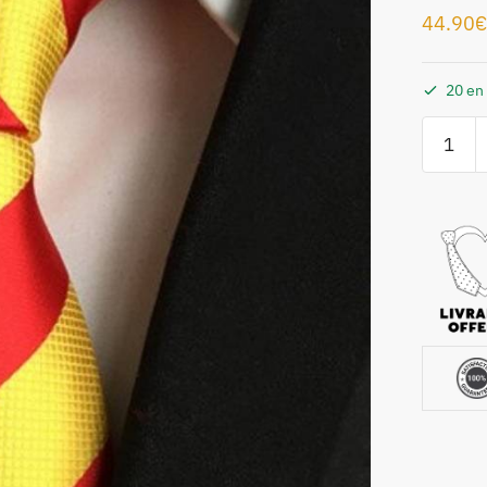
44.90
€
20 en