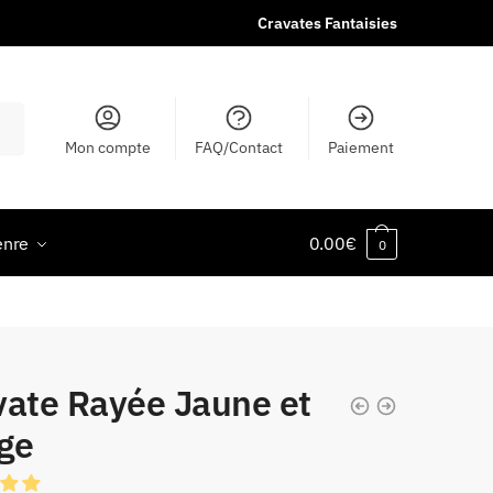
Cravates Fantaisies
Mon compte
FAQ/Contact
Paiement
enre
0.00
€
0
vate Rayée Jaune et
ge