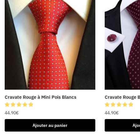
Cravate Rouge à Mini Pois Blancs
Cravate Rouge B
44.90
€
44.90
€
Ajouter au panier
Ajo