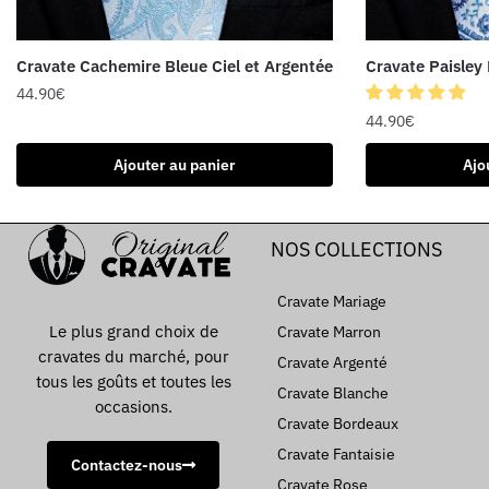
Cravate Cachemire Bleue Ciel et Argentée
Cravate Paisley 
44.90
€
44.90
€
Ajouter au panier
Ajo
NOS COLLECTIONS
Cravate Mariage
Le plus grand choix de
Cravate Marron
cravates du marché, pour
Cravate Argenté
tous les goûts et toutes les
Cravate Blanche
occasions.
Cravate Bordeaux
Cravate Fantaisie
Contactez-nous
Cravate Rose