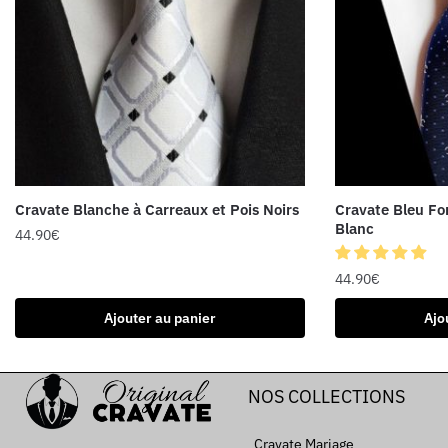
Cravate Blanche à Carreaux et Pois Noirs
Cravate Bleu Fon
Blanc
44.90
€
44.90
€
Ajouter au panier
Ajo
NOS COLLECTIONS
Cravate Mariage