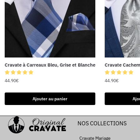
Cravate à Carreaux Bleu, Grise et Blanche
Cravate Cachemi
44.90
€
44.90
€
Ajouter au panier
Ajo
NOS COLLECTIONS
Cravate Mariage